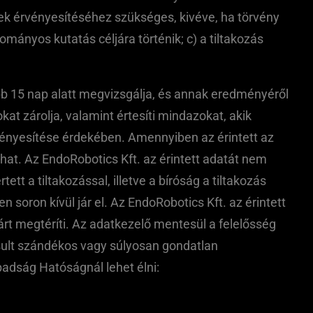
nek érvényesítéséhez szükséges, kivéve, ha törvény
mányos kutatás céljára történik; c) a tiltakozás
ebb 15 nap alatt megvizsgálja, és annak eredményéről
kat zárolja, valamint értesíti mindazokat, akik
érvényesítése érdekében. Amennyiben az érintett az
hat. Az EndoRobotics Kft. az érintett adatát nem
tt a tiltakozással, illetve a bíróság a tiltakozás
 soron kívül jár el. Az EndoRobotics Kft. az érintett
t megtéríti. Az adatkezelő mentesül a felelősség
árosult szándékos vagy súlyosan gondatlan
adság Hatóságnál lehet élni: