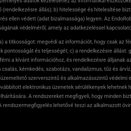
személyes adatok kezeléséhez az informatikai eszközöket
 (rendelkezésre állás); b) hitelessége és hitelesítése biz
férés ellen védett (adat bizalmassága) legyen. Az EndoRob
ságának védelméről, amely az adatkezeléssel kapcsolato
 a titkosságot: megvédi az információt, hogy csak az férh
pontosságát és teljességét; c) a rendelkezésre állást: g
érni a kívánt információhoz, és rendelkezésre álljanak a
a csalás, kémkedés, szabotázs, vandalizmus, tűz és árvíz
zemeltető szerverszintű és alkalmazásszintű védelmi el
továbbított elektronikus üzenetek sérülékenyek lehetnek
hárítására. A rendszereket megfigyeli, hogy minden bizto
 rendszermegfigyelés lehetővé teszi az alkalmazott óvi