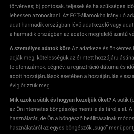
törvényes; b) pontosak, teljesek és ha szükséges idő
lehessen azonosítani. Az EGT-államokba irányuló ad
adat harmadik országban lévő adatkezelő vagy adatfel
a harmadik országban az adatok megfelelő szintű vé
A személyes adatok köre
Az adatkezelés önkéntes h
adják meg, kötelességük az érintett hozzájárulásának
telefonszámok, cégnév, a regisztráció dátuma és időp
adott hozzájárulások esetében a hozzájárulás visszav
évig őrizzük meg.
Mik azok a sütik és hogyan kezeljük őket?
A sütik (
az Ön internetes böngészője menti le és tárolja el. A
használatát, de Ön a böngésző beállításainak módosítá
használatáról az egyes böngészők „súgó” menüpontja