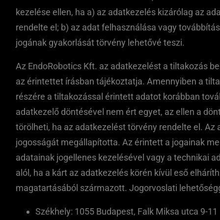
kezelése ellen, ha a) az adatkezelés kizárólag az a
rendelte el; b) az adat felhasználása vagy továbbítá
jogának gyakorlását törvény lehetővé teszi.
Az EndoRobotics Kft. az adatkezelést a tiltakozás be
az érintettet írásban tájékoztatja. Amennyiben a tilt
részére a tiltakozással érintett adatot korábban tov
adatkezelő döntésével nem ért egyet, az ellen a dönt
törölheti, ha az adatkezelést törvény rendelte el. Az
jogosságát megállapította. Az érintett a jogainak me
adatainak jogellenes kezelésével vagy a technikai 
alól, ha a kárt az adatkezelés körén kívül eső elhárí
magatartásából származott. Jogorvoslati lehetőség
Székhely: 1055 Budapest, Falk Miksa utca 9-11