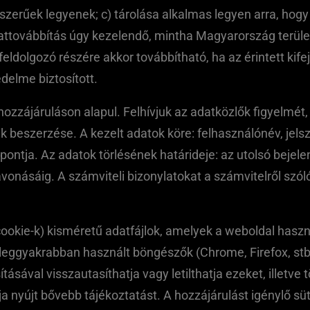
szerűek legyenek; c) tárolása alkalmas legyen arra, hogy 
attovábbítás úgy kezelendő, mintha Magyarország terület
dolgozó részére akkor továbbítható, ha az érintett kifej
delme biztosított.
ozzájáruláson alapul. Felhívjuk az adatközlők figyelmé
 beszerzése. A kezelt adatok köre: felhasználónév, jelsz
ontja. Az adatok törlésének határideje: az utolsó bejelen
onásáig. A számviteli bizonylatokat a számvitelről szóló
cookie-k) kisméretű adatfájlok, amelyek a weboldal hasz
 leggyakrabban használt böngészők (Chrome, Firefox, stb.)
sával visszautasíthatja vagy letilthatja ezeket, illetve 
 nyújt bővebb tájékoztatást. A hozzájárulást igénylő sü