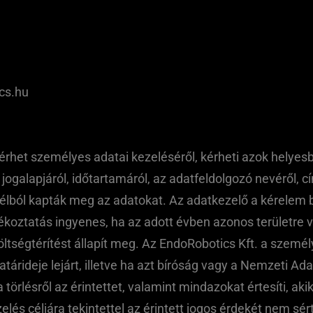
cs.hu
érhet személyes adatai kezeléséről, kérheti azok helyesbí
l, jogalapjáról, időtartamáról, az adatfeldolgozó nevéről,
 célból kapták meg az adatokat. Az adatkezelő a kérelem 
jékoztatás ingyenes, ha az adott évben azonos területr
tségtérítést állapít meg. Az EndoRobotics Kft. a személye
határideje lejárt, illetve ha azt bíróság vagy a Nemzeti
a törlésről az érintettet, valamint mindazokat értesíti, a
zelés céljára tekintettel az érintett jogos érdekét nem sé