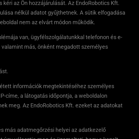
 kéri az Ön hozzájárulását. Az EndoRobotics Kft.
lása nélkül adatot gyűjthetnek. A sütik elfogadása
 weboldal nem az elvárt módon működik.
émája van, ügyfélszolgálatunkkal telefonon és e-
el, valamint más, önként megadott személyes
ást.
zétett információk megtekintéséhez személyes
P-címe, a látogatás időpontja, a weboldalon
nnek meg. Az EndoRobotics Kft. ezeket az adatokat
és más adatmegőrzési helyei az adatkezelő