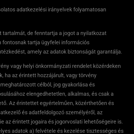
csolatos adatkezelési irányelvek folyamatosan
tartalmát, de fenntartja a jogot a nyilatkozat
n fontosnak tartja ügyfelei információs
ntézkedést, amely az adatok biztonságát garantálja.
örvény vagy helyi önkormányzati rendelet közérdeken
 ha az érintett hozzájárult, vagy törvény
meghatározott célból, jog gyakorlása és
ósulásához elengedhetetlen, alkalmas, és csak a
tő. Az érintettet egyértelműen, közérthetően és
adatkezelő és adatfeldolgozó személyéről, az
e az érintett jogaira és jogorvoslati lehetőségeire is.
lyes adatok a) felvétele és kezelése tisztességes és