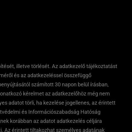
tését, illetve törlését. Az adatkezelő tájékoztatást
 címéről és az adatkezeléssel összefüggő
benyújtásától számított 30 napon belül írásban,
e vonatkozó kérelmet az adatkezelőhöz még nem
s adatot törli, ha kezelése jogellenes, az érintett
 Adatvédelmi és Információszabadság Hatóság
kiknek korábban az adatot adatkezelés céljára
rti. Az érintett tiltakozhat személyes adatának