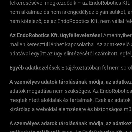
felkeresésével megkezdődik – az EndoRobotics Kft. 
nem alkalmaz és nem is engedélyez olyan sütiket, a
nem kötelező, de az EndoRobotics Kft. nem vállal f
Az EndoRobotics Kft. ügyféllevelezései
Amennyiben s
mailen keresztül léphet kapcsolatba. Az adatkezelő 
adatával együtt az ügy elintézésétől számított legfelje
Egyéb adatkezelések
E tájékoztatóban fel nem sorol
A személyes adatok tárolásának módja, az adatkez
adatok megadása nem szükséges. Az EndoRobotics Kft
megtekintett aloldalak és tartalmak. Ezek az adato
kizárólag a weboldal elemzésére és biztonságos műk
A személyes adatok tárolásának módja, az adatkez