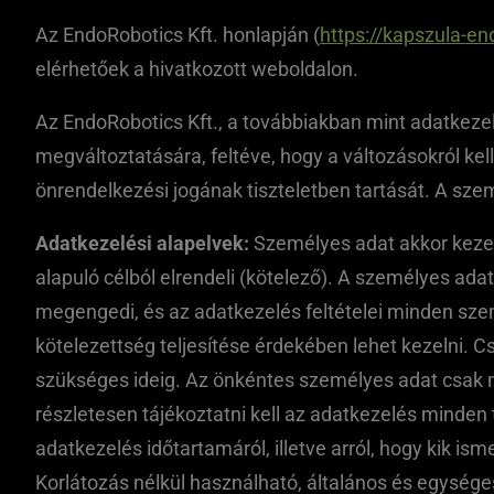
Az EndoRobotics Kft. honlapján (
https://kapszula-en
elérhetőek a hivatkozott weboldalon.
Az EndoRobotics Kft., a továbbiakban mint adatkezelő
megváltoztatására, feltéve, hogy a változásokról kell
önrendelkezési jogának tiszteletben tartását. A sz
Adatkezelési alapelvek:
Személyes adat akkor kezelh
alapuló célból elrendeli (kötelező). A személyes ada
megengedi, és az adatkezelés feltételei minden sze
kötelezettség teljesítése érdekében lehet kezelni. 
szükséges ideig. Az önkéntes személyes adat csak m
részletesen tájékoztatni kell az adatkezelés minden t
adatkezelés időtartamáról, illetve arról, hogy kik ism
Korlátozás nélkül használható, általános és egysége