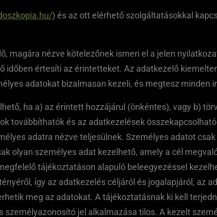
doszkopia.hu/
) és az ott elérhető szolgáltatásokkal kap
, magára nézve kötelezőnek ismeri el a jelen nyilatkozat 
ő időben értesíti az érintetteket. Az adatkezelő kiemelte
emélyes adatokat bizalmasan kezeli, és megtesz minden i
ető, ha a) az érintett hozzájárul (önkéntes), vagy b) t
tok továbbíthatók és az adatkezelések összekapcsolhatók,
mélyes adatra nézve teljesülnek. Személyes adatot csak 
Csak olyan személyes adat kezelhető, amely a cél megval
egfelelő tájékoztatáson alapuló beleegyezéssel kezelhe
ényéről, így az adatkezelés céljáról és jogalapjáról, az 
erhetik meg az adatokat. A tájékoztatásnak ki kell terjedni
s személyazonosító jel alkalmazása tilos. A kezelt szemé