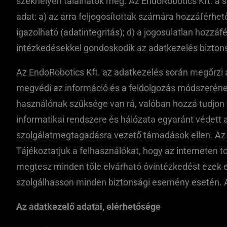
székhelyén találhatók meg. Az EndoRobotics Kft. a 
adat: a) az arra feljogosítottak számára hozzáférhető
igazolható (adatintegritás); d) a jogosulatlan hozzá
intézkedésekkel gondoskodik az adatkezelés bizton
Az EndoRobotics Kft. az adatkezelés során megőrzi a)
megvédi az információ és a feldolgozás módszerének 
használónak szüksége van rá, valóban hozzá tudjon f
informatikai rendszere és hálózata egyaránt védett 
szolgálatmegtagadásra vezető támadások ellen. Az ü
Tájékoztatjuk a felhasználókat, hogy az interneten 
megtesz minden tőle elvárható óvintézkedést ezek el
szolgálhasson minden biztonsági esemény esetén. A
Az adatkezelő adatai, elérhetősége