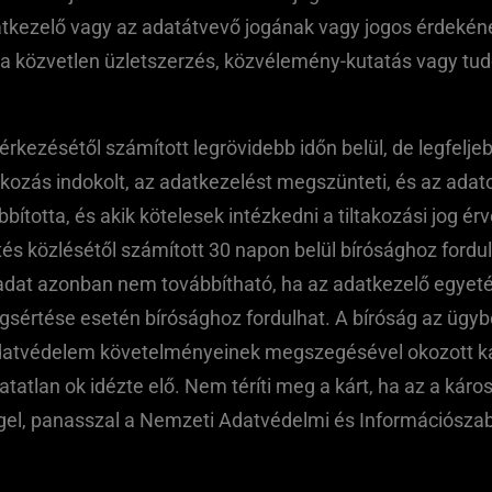
datkezelő vagy az adatátvevő jogának vagy jogos érdeké
sa közvetlen üzletszerzés, közvélemény-kutatás vagy tudo
érkezésétől számított legrövidebb időn belül, de legfelj
akozás indokolt, az adatkezelést megszünteti, és az adato
ábbította, és akik kötelesek intézkedni a tiltakozási jog 
és közlésétől számított 30 napon belül bírósághoz fordul
 adat azonban nem továbbítható, ha az adatkezelő egyetérte
gsértése esetén bírósághoz fordulhat. A bíróság az ügyben
adatvédelem követelményeinek megszegésével okozott kár
thatatlan ok idézte elő. Nem téríti meg a kárt, ha az a k
gel, panasszal a Nemzeti Adatvédelmi és Információszab