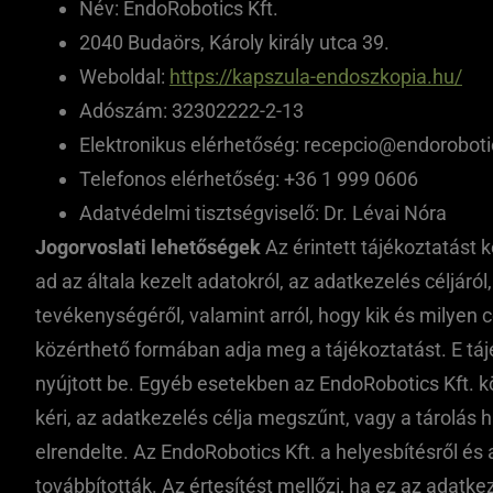
Név: EndoRobotics Kft.
2040 Budaörs, Károly király utca 39.
Weboldal:
https://kapszula-endoszkopia.hu/
Adószám: 32302222-2-13
Elektronikus elérhetőség:
recepcio@endoroboti
Telefonos elérhetőség: +36 1 999 0606
Adatvédelmi tisztségviselő: Dr. Lévai Nóra
Jogorvoslati lehetőségek
Az érintett tájékoztatást k
ad az általa kezelt adatokról, az adatkezelés céljáró
tevékenységéről, valamint arról, hogy kik és milyen
közérthető formában adja meg a tájékoztatást. E tá
nyújtott be. Egyéb esetekben az EndoRobotics Kft. köl
kéri, az adatkezelés célja megszűnt, vagy a tárolás 
elrendelte. Az EndoRobotics Kft. a helyesbítésről és 
továbbították. Az értesítést mellőzi, ha ez az adatke