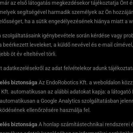
már az első látogatás megkezdésekor tájékoztatja Önt és
melyek segítségével harmadik személyek az Ön hozzájáru
elelősséget, ha a sütik engedélyezésének hiánya miatt a
zolgáltatásaink igénybevétele során kérdése vagy probl
a beérkezett leveleket, a küldő nevével és e-mail címév
bb öt év elteltével törli.
t adatkezelésekről az adat felvételekor adunk tájékoztat
elés biztonsága
Az EndoRobotics Kft. a weboldalon köz
. automatikusan az alábbi adatokat kapja: a látogató I
k automatikusan a Google Analytics szolgáltatásban jele
ödésének ellenőrzésére használja fel.
elés biztonsága
A honlap számítástechnikai rendszerei 