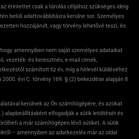
az érintettet csak a tárolás céljához szükséges ideig
én belüli adattovábbításra kerülne sor. Személyes
ezetten hozzájárult, vagy törvény lehetővé teszi, és
t, hogy amennyiben nem saját személyes adataikat
ó, vezeték- és keresztnév, e-mail címek,
tkezéstől számított tíz év, míg a hírlevél küldéséhez
 2000. évi C. törvény 169. § (2) bekezdése alapján 8
nálatával kerülnek az Ön számítógépére, és azokat
 alapbeállításként elfogadják a sütik letöltését és
törölheti a már számítógépen lévő sütiket. A sütik
tikről – amennyiben az adatkezelés már az oldal