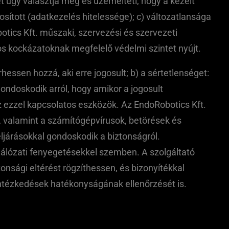
 úgy választja meg és üzemelteti, hogy a kezelt
tosított (adatkezelés hitelessége); c) változatlansága
otics Kft. műszaki, szervezési és szervezeti
s kockázatoknak megfelelő védelmi szintet nyújt.
essen hozzá, aki erre jogosult; b) a sértetlenséget:
ondoskodik arról, hogy amikor a jogosult
z ezzel kapcsolatos eszközök. Az EndoRobotics Kft.
, valamint a számítógépvírusok, betörések és
járásokkal gondoskodik a biztonságról.
 hálózati fenyegetésekkel szemben. A szolgáltató
nsági eltérést rögzíthessen, és bizonyítékkal
ntézkedések hatékonyságának ellenőrzését is.