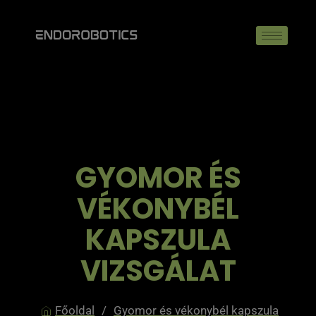
GYOMOR ÉS
VÉKONYBÉL
KAPSZULA
VIZSGÁLAT
Főoldal
/
Gyomor és vékonybél kapszula